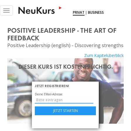
NEUKURS - Einfach Lernen
Toggle
PRIVAT
|
BUSINESS
navigation
KURSE
POSITIVE LEADERSHIP - THE ART OF
DOKUS
FEEDBACK
Positive Leadership (english) - Discovering strengths
EXPERTINNEN
Zum Kapitelüberblick
MITGLIEDSCHAFT
DIESER KURS IST KOSTENPFLICHTIG.
BLOG
ÜBER UNS
JETZT REGISTRIEREN!
Deine EMail-Adresse:
LOGIN
JETZT STARTEN