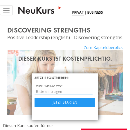
NEUKURS - Einfach Lernen
Toggle
PRIVAT
|
BUSINESS
navigation
KURSE
DISCOVERING STRENGTHS
DOKUS
Positive Leadership (english) - Discovering strengths
EXPERTINNEN
Zum Kapitelüberblick
MITGLIEDSCHAFT
DIESER KURS IST KOSTENPFLICHTIG.
BLOG
JETZT REGISTRIEREN!
ÜBER UNS
Deine EMail-Adresse:
LOGIN
JETZT STARTEN
Diesen Kurs kaufen für nur