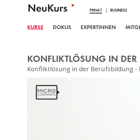
NEUKURS - Einfach Lern
PRIVAT
|
BUSINESS
KURSE
KURSE
DOKUS
EXPERTINNEN
MITG
DOKUS
EXPERTINNEN
KONFLIKTLÖSUNG IN DER 
MITGLIEDSCHAFT
Konfliktlösung in der Berufsbildung - 
BLOG
ÜBER UNS
LOGIN