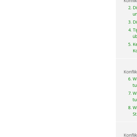
Konfli
2.
Di
un
3.
Di
4.
Ti
ü
5.
K
K
Konfli
6.
Wa
tu
7.
Wa
tu
8.
Wi
S
Konfli