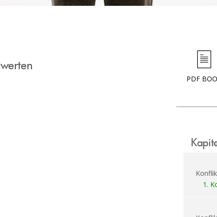
ewerten
PDF BO
Kapit
Konflik
1.
Ko