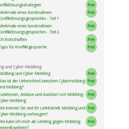
nfliktlösungsstrategien
Merkmale eines konstruktiven
Konfliktlösungsgespräches - Teil 1
Merkmale eines konstruktiven
Konfliktlösungsgespräches - Teil 2
Ich-Botschaften
Tipps für Konfliktgespräche
ng und Cyber-Mobbing
Mobbing und Cyber-Mobbing
Was ist der Unterschied zwischen Cybermobbing
und Mobbing?
Funktionen, Anlässe und Auslöser von Mobbing-
Cyber-Mobbing
Wie können Sie und Ihr Lehrbetrieb Mobbing und
Cyber-Mobbing vorbeugen?
Wie kann ich mich als Lehrling gegen Mobbing
generell wehren?