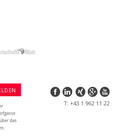
T: +43 1 962 11 22
er
hofgasse
 über das
en.