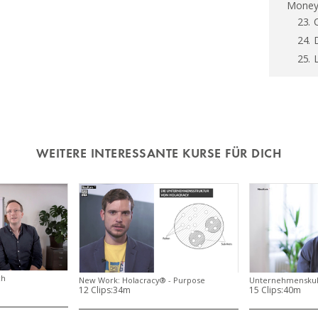
Money 
23.
24.
25.
WEITERE INTERESSANTE KURSE FÜR DICH
ch
New Work: Holacracy® - Purpose
Unternehmenskult
12 Clips:
34m
15 Clips:
40m