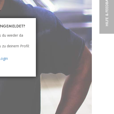
HILFE & FEEDBACK
.
NGEMELDET?
s du wieder da
s zu deinem Profil:
Login