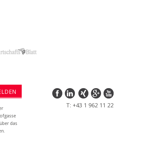
T: +43 1 962 11 22
er
hofgasse
 über das
en.