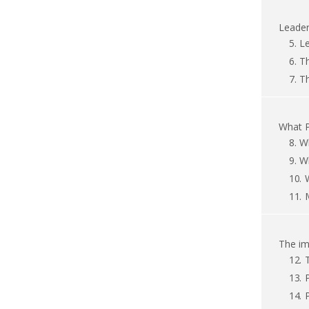
Leader
5.
Le
6.
Th
7.
Th
What P
8.
Wh
9.
Wh
10.
11.
The im
12.
13.
14.