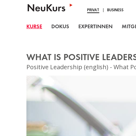
NEUKURS - Einfach Lern
PRIVAT
|
BUSINESS
KURSE
KURSE
DOKUS
EXPERTINNEN
MITG
DOKUS
EXPERTINNEN
WHAT IS POSITIVE LEADERS
MITGLIEDSCHAFT
Positive Leadership (english) - What P
BLOG
ÜBER UNS
LOGIN