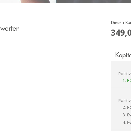
Diesen Kur
ewerten
349,
Kapit
Positi
1.
Po
Positi
2.
Po
3.
Ev
4.
Ev