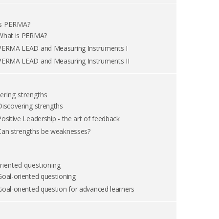
is PERMA?
What is PERMA?
PERMA LEAD and Measuring Instruments I
PERMA LEAD and Measuring Instruments II
ering strengths
Discovering strengths
Positive Leadership - the art of feedback
Can strengths be weaknesses?
riented questioning
Goal-oriented questioning
Goal-oriented question for advanced learners