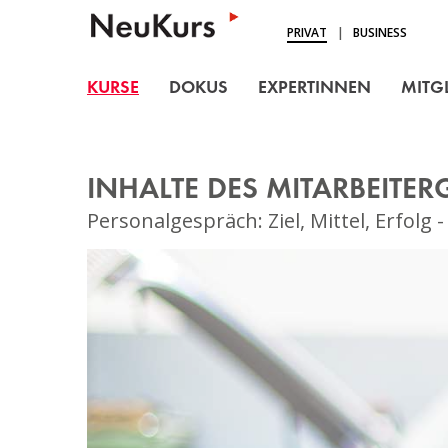
NEUKURS - Einfach Lern
PRIVAT
|
BUSINESS
KURSE
KURSE
DOKUS
EXPERTINNEN
MITG
DOKUS
EXPERTINNEN
INHALTE DES MITARBEITE
MITGLIEDSCHAFT
Personalgespräch: Ziel, Mittel, Erfol
BLOG
ÜBER UNS
LOGIN