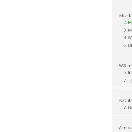
Mitarb
2.
Mi
3.
M
4.
Wi
5.
Di
Währe
6.
In
7.
T
Nachbe
8.
N
Alterna