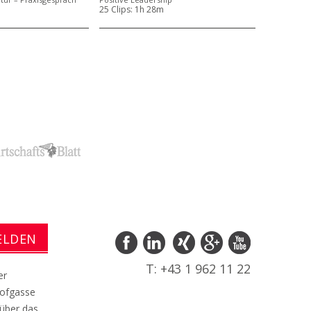
25 Clips:
1h 28m
T: +43 1 962 11 22
er
hofgasse
 über das