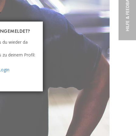
HILFE & FEEDBACK
.
NGEMELDET?
s du wieder da
s zu deinem Profil:
Login