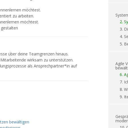
kennenlernen möchtest.
System
ntiert zu arbeiten.
2.
Sy
nnenlernen möchtest.
 gestalten
3.
Di
4.
S
5.
B
esse über deine Teamgrenzen hinaus.
Mitarbeitende wirksam zu unterstützen.
Agile 
cklungsprozesse als Ansprechpartner*in auf
bewält
6.
Ag
7.
Ic
8.
W
9.
It
Gesprä
moder
tzen bewältigen
10.
 moderieren