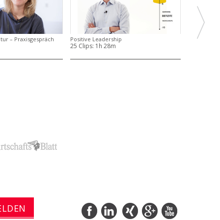
ur – Praxisgespräch
Positive Leadership
25 Clips:
1h 28m