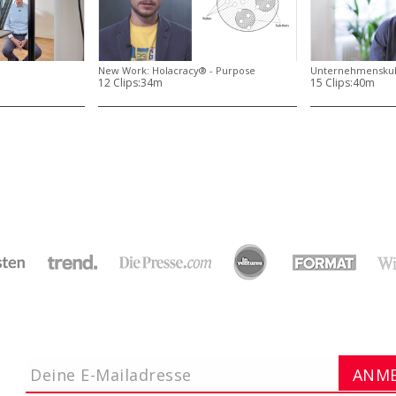
New Work: Holacracy® - Purpose
Unternehmenskult
12 Clips:
34m
15 Clips:
40m