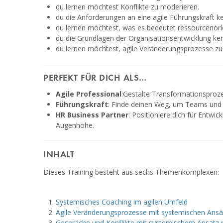
du lernen möchtest Konflikte zu moderieren.
du die Anforderungen an eine agile Führungskraft 
du lernen möchtest, was es bedeutet ressourcenorie
du die Grundlagen der Organisationsentwicklung ke
du lernen möchtest, agile Veränderungsprozesse zu
PERFEKT FÜR DICH ALS…
Agile Professional
:Gestalte Transformationsproz
Führungskraft
: Finde deinen Weg, um Teams und 
HR Business Partner
: Positioniere dich für Entwi
Augenhöhe.
INHALT
Dieses Training besteht aus sechs Themenkomplexen:
Systemisches Coaching im agilen Umfeld
Agile Veränderungsprozesse mit systemischen Ansä
Gespräche und Konflikte mit systemischem Ansatz