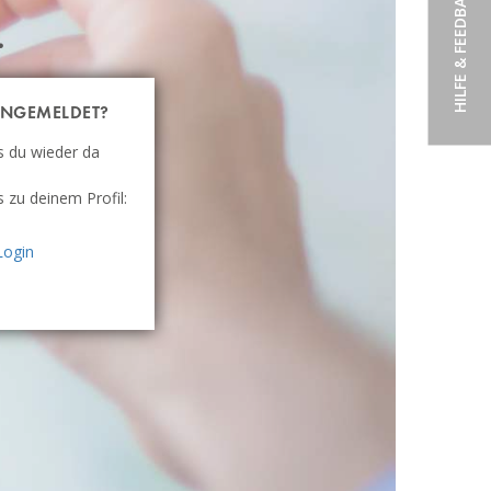
HILFE & FEEDBACK
.
NGEMELDET?
s du wieder da
s zu deinem Profil:
Login