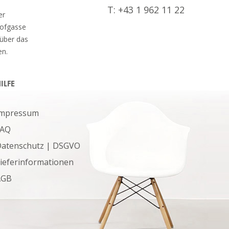
T: +43 1 962 11 22
er
hofgasse
 über das
en.
ILFE
Impressum
FAQ
atenschutz | DSGVO
ieferinformationen
AGB