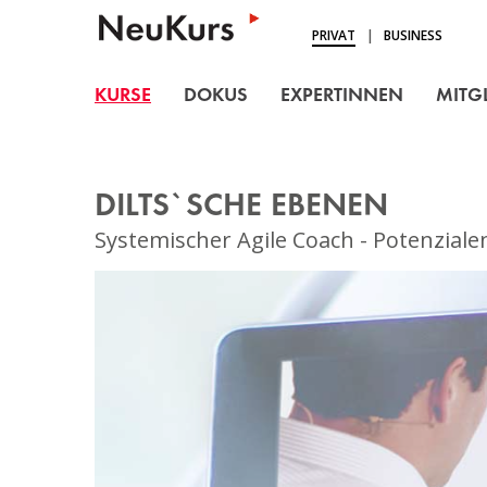
NEUKURS - Einfach Lern
PRIVAT
|
BUSINESS
KURSE
KURSE
DOKUS
EXPERTINNEN
MITG
DOKUS
EXPERTINNEN
DILTS`SCHE EBENEN
MITGLIEDSCHAFT
Systemischer Agile Coach - Potenzial
BLOG
ÜBER UNS
LOGIN