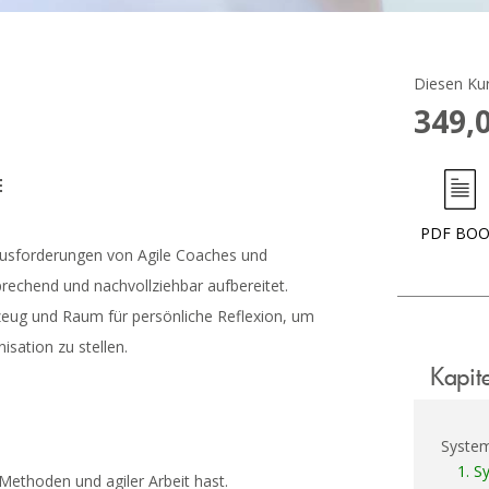
Diesen Kur
349,
E
PDF BO
ausforderungen von Agile Coaches und
echend und nachvollziehbar aufbereitet.
zeug und Raum für persönliche Reflexion, um
sation zu stellen.
Kapit
System
1.
Sy
Methoden und agiler Arbeit hast.