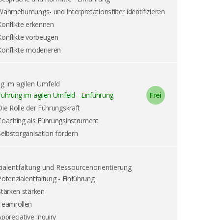
Wahrnehumungs- und Interpretationsfilter identifizieren
Konflikte erkennen
Konflikte vorbeugen
Konflikte moderieren
g im agilen Umfeld
Führung im agilen Umfeld - Einführung
Die Rolle der Führungskraft
Coaching als Führungsinstrument
Selbstorganisation fördern
ialentfaltung und Ressourcenorientierung
Potenzialentfaltung - Einführung
Stärken stärken
Teamrollen
Appreciative Inquiry