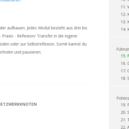
11.
12.
13.
nder aufbauen. Jedes Modul besteht aus drei bis
14.
 Praxis - Reflexion/ Transfer in die eigene
oden oder zur Selbstreflexion. Somit kannst du
Führun
erholen und pausieren.
15.
16.
17.
18.
Potenz
 NETZWERKKNOTEN
19.
20.
21.
22.