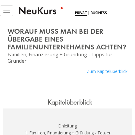
NEUKURS - Einfach Lernen
Toggle
PRIVAT
|
BUSINESS
navigation
KURSE
WORAUF MUSS MAN BEI DER
DOKUS
ÜBERGABE EINES
FAMILIENUNTERNEHMENS ACHTEN?
EXPERTINNEN
Familien, Finanzierung + Gründung - Tipps für
MITGLIEDSCHAFT
Gründer
Zum Kapitelüberblick
BLOG
ÜBER UNS
LOGIN
Kapitelüberblick
Einleitung
1.
Familien, Finanzierung + Gründung - Teaser