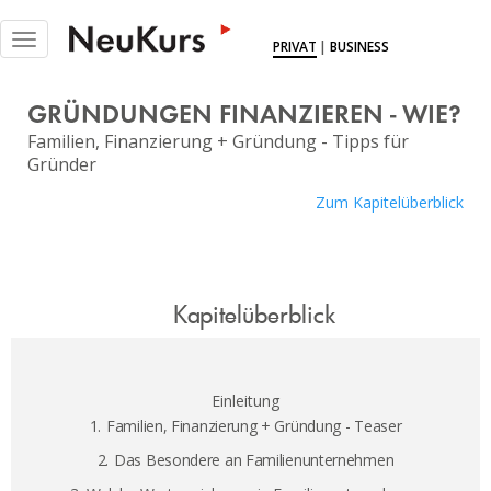
NEUKURS - Einfach Lernen
Toggle
PRIVAT
|
BUSINESS
navigation
KURSE
GRÜNDUNGEN FINANZIEREN - WIE?
DOKUS
Familien, Finanzierung + Gründung - Tipps für
Gründer
EXPERTINNEN
Zum Kapitelüberblick
MITGLIEDSCHAFT
BLOG
Kapitelüberblick
ÜBER UNS
LOGIN
Einleitung
1.
Familien, Finanzierung + Gründung - Teaser
2.
Das Besondere an Familienunternehmen