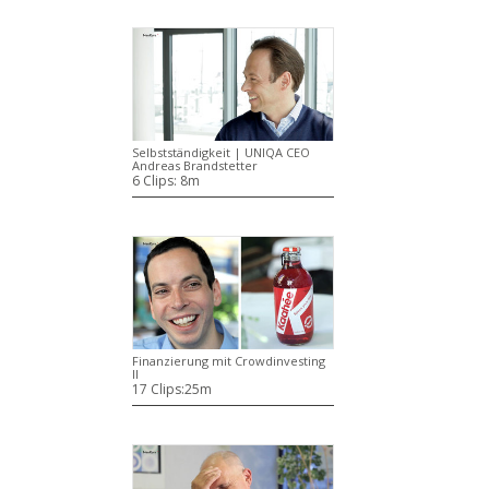
Selbstständigkeit | UNIQA CEO
Andreas Brandstetter
6 Clips:
8m
Finanzierung mit Crowdinvesting
II
17 Clips:
25m