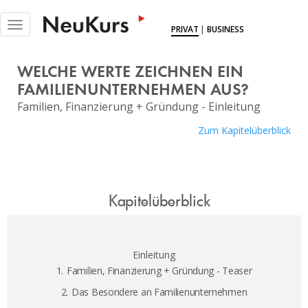
NEUKURS - Einfach Lernen
Toggle
PRIVAT
|
BUSINESS
navigation
KURSE
WELCHE WERTE ZEICHNEN EIN
DOKUS
FAMILIENUNTERNEHMEN AUS?
Familien, Finanzierung + Gründung - Einleitung
EXPERTINNEN
Zum Kapitelüberblick
MITGLIEDSCHAFT
BLOG
ÜBER UNS
Kapitelüberblick
LOGIN
Einleitung
1.
Familien, Finanzierung + Gründung - Teaser
2.
Das Besondere an Familienunternehmen