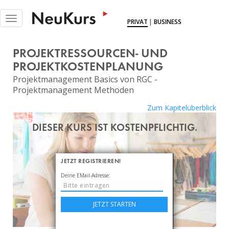
NEUKURS - Einfach Lernen
Toggle
PRIVAT
|
BUSINESS
navigation
KURSE
PROJEKTRESSOURCEN- UND
DOKUS
PROJEKTKOSTENPLANUNG
Projektmanagement Basics von RGC -
EXPERTINNEN
Projektmanagement Methoden
MITGLIEDSCHAFT
Zum Kapitelüberblick
BLOG
DIESER KURS IST KOSTENPFLICHTIG.
ÜBER UNS
JETZT REGISTRIEREN!
LOGIN
Deine EMail-Adresse:
JETZT STARTEN