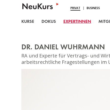
NEUKURS - Einfach Lern
PRIVAT
|
BUSINESS
KURSE
KURSE
DOKUS
EXPERTINNEN
MITG
DOKUS
EXPERTINNEN
DR. DANIEL WUHRMANN
MITGLIEDSCHAFT
RA und Experte für Vertrags- und Wir
BLOG
arbeitsrechtliche Fragestellungen i
ÜBER UNS
LOGIN