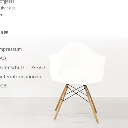
hofgasse
 über das
en.
ILFE
Impressum
FAQ
atenschutz | DSGVO
ieferinformationen
AGB