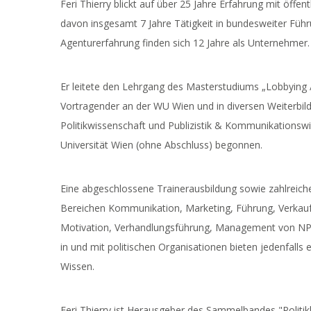
Feri Thierry blickt auf über 25 Jahre Erfahrung mit öffen
davon insgesamt 7 Jahre Tätigkeit in bundesweiter Führ
Agenturerfahrung finden sich 12 Jahre als Unternehmer.
Er leitete den Lehrgang des Masterstudiums „Lobbying /
Vortragender an der WU Wien und in diversen Weiterbildu
Politikwissenschaft und Publizistik & Kommunikationswi
Universität Wien (ohne Abschluss) begonnen.
Eine abgeschlossene Trainerausbildung sowie zahlreich
Bereichen Kommunikation, Marketing, Führung, Verkauf
Motivation, Verhandlungsführung, Management von NPOs
in und mit politischen Organisationen bieten jedenfalls 
Wissen.
Feri Thierry ist Herausgeber des Sammelbandes "Politik