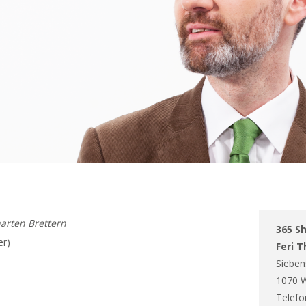
harten Brettern
365 S
r)
Feri T
Sieben
1070 
Telefo