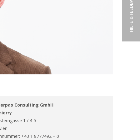
HILFE & FEEDBACK
herpas Consulting GmbH
hierry
sterngasse 1 / 4-5
Wien
nnummer: +43 1 8777492 – 0