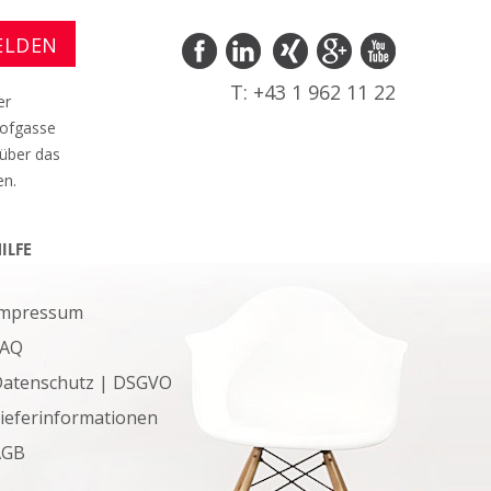
T: +43 1 962 11 22
er
hofgasse
 über das
en.
ILFE
Impressum
FAQ
atenschutz | DSGVO
ieferinformationen
AGB