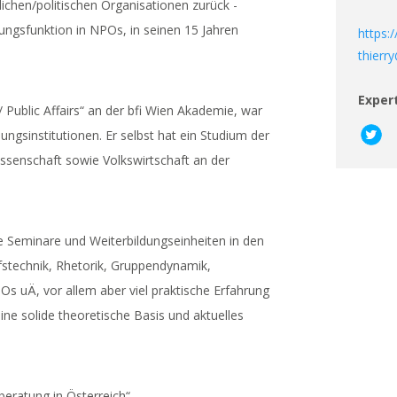
tlichen/politischen Organisationen zurück -
ungsfunktion in NPOs, in seinen 15 Jahren
https:
thierr
Exper
 Public Affairs“ an der bfi Wien Akademie, war
ngsinstitutionen. Er selbst hat ein Studium der
ssenschaft sowie Volkswirtschaft an der
e Seminare und Weiterbildungseinheiten in den
stechnik, Rhetorik, Gruppendynamik,
 uÄ, vor allem aber viel praktische Erfahrung
eine solide theoretische Basis und aktuelles
beratung in Österreich“