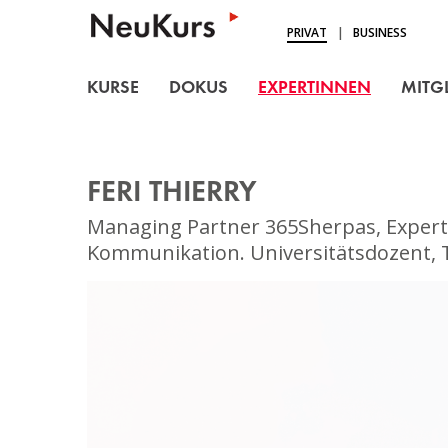
NEUKURS - Einfach Lern
PRIVAT
|
BUSINESS
KURSE
KURSE
DOKUS
EXPERTINNEN
MITG
DOKUS
EXPERTINNEN
FERI THIERRY
MITGLIEDSCHAFT
Managing Partner 365Sherpas, Expert
BLOG
Kommunikation. Universitätsdozent, T
ÜBER UNS
LOGIN